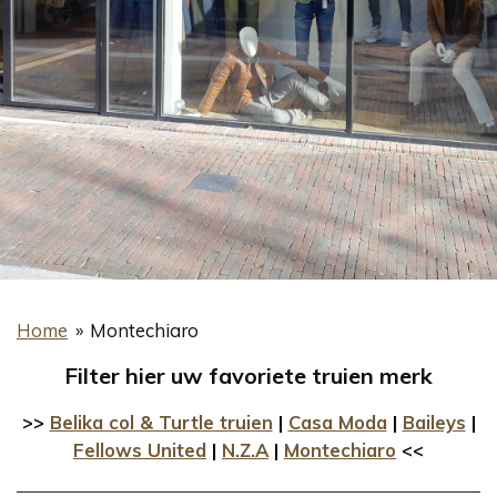
Home
»
Montechiaro
Filter hier uw favoriete truien merk
>>
Belika col & Turtle truien
|
Casa Moda
|
Baileys
|
Fellows United
|
N.Z.A
|
Montechiaro
<<