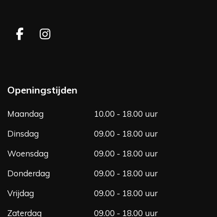
F
I
a
n
c
s
e
t
b
a
Openingstijden
o
g
o
r
Maandag
10.00 - 18.00 uur
k
a
m
Dinsdag
09.00 - 18.00 uur
Woensdag
09.00 - 18.00 uur
Donderdag
09.00 - 18.00 uur
Vrijdag
09.00 - 18.00 uur
Zaterdag
09.00 - 18.00 uur