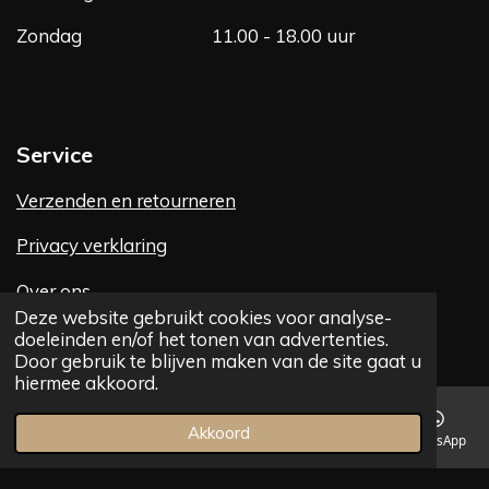
Zondag
11.00 - 18.00 uur
Service
Verzenden en retourneren
Privacy verklaring
Over ons
Deze website gebruikt cookies voor analyse-
Contact
doeleinden en/of het tonen van advertenties.
Door gebruik te blijven maken van de site gaat u
hiermee akkoord.
Akkoord
E-mailadres
Telefoonnummer
Kaart
Facebook
WhatsApp