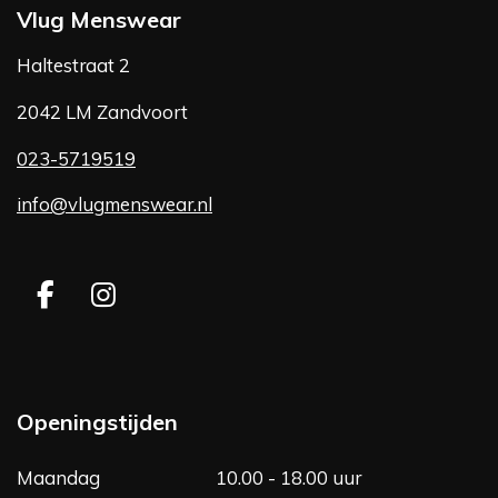
Vlug Menswear
Haltestraat 2
2042 LM Zandvoort
023-5719519
info@vlugmenswear.nl
F
I
a
n
c
s
e
t
b
a
Openingstijden
o
g
o
r
Maandag
10.00 - 18.00 uur
k
a