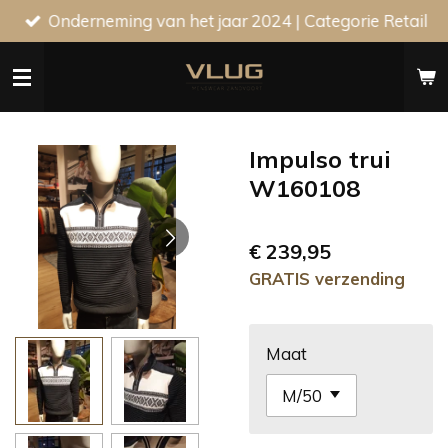
Onderneming van het jaar 2024 | Categorie Retail
Ga
direct
naar
de
hoofdinhoud
Impulso trui
W160108
€ 239,95
GRATIS verzending
Maat