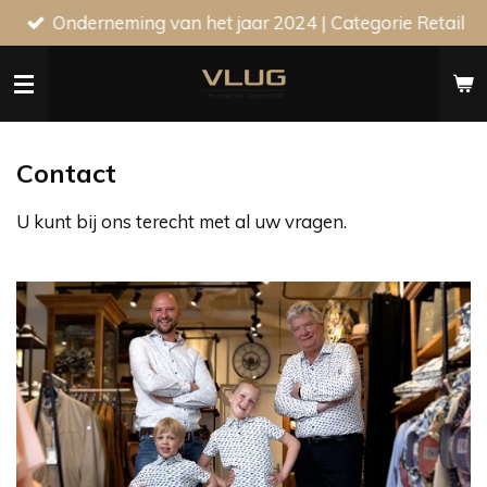
Onderneming van het jaar 2024 | Categorie Retail
Ga
direct
naar
de
hoofdinhoud
Contact
U kunt bij ons terecht met al uw vragen.