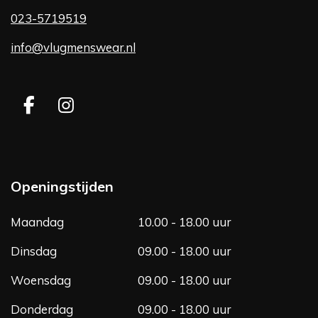
023-5719519
info@vlugmenswear.nl
F
I
a
n
c
s
e
t
b
a
Openingstijden
o
g
o
r
Maandag
10.00 - 18.00 uur
k
a
m
Dinsdag
09.00 - 18.00 uur
Woensdag
09.00 - 18.00 uur
Donderdag
09.00 - 18.00 uur