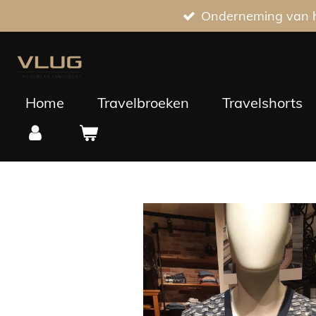
Onderneming van he
Ga
direct
naar
de
hoofdinhoud
Home
Travelbroeken
Travelshorts