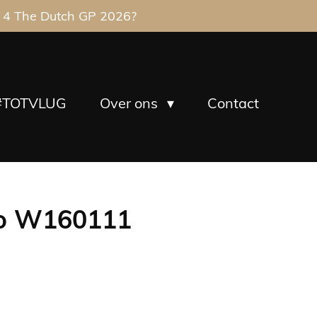
 4 The Dutch GP 2026?
#TOTVLUG
Over ons
Contact
ro W160111