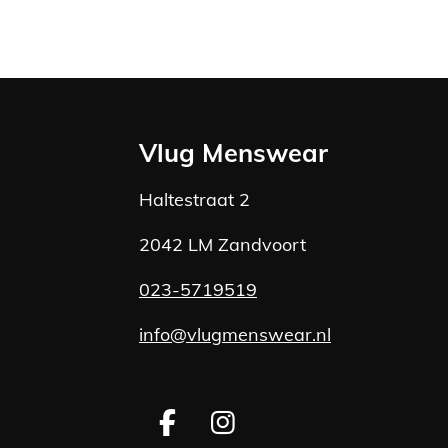
Vlug Menswear
Haltestraat 2
2042 LM Zandvoort
023-5719519
info@vlugmenswear.nl
F
I