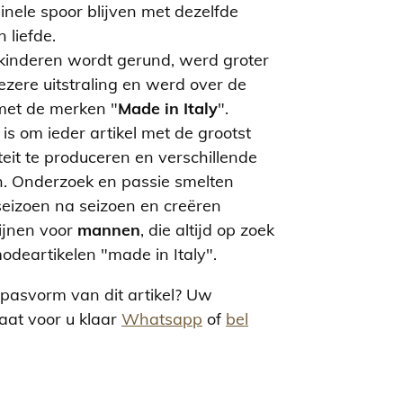
inele spoor blijven met dezelfde
 liefde.
 kinderen wordt gerund, werd groter
ezere uitstraling en werd over de
 met de merken "
Made in Italy
".
 is om ieder artikel met de grootst
teit te produceren en verschillende
n. Onderzoek en passie smelten
eizoen na seizoen en creëren
ijnen voor
mannen
, die altijd op zoek
odeartikelen "made in Italy".
 pasvorm van dit artikel? Uw
taat voor u klaar
Whatsapp
of
bel