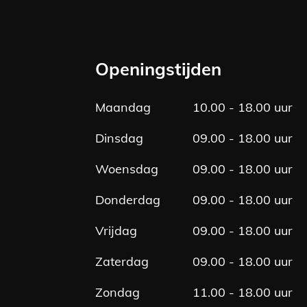
a
n
c
s
e
t
b
a
Openingstijden
o
g
o
r
Maandag
10.00 - 18.00 uur
k
a
m
Dinsdag
09.00 - 18.00 uur
Woensdag
09.00 - 18.00 uur
Donderdag
09.00 - 18.00 uur
Vrijdag
09.00 - 18.00 uur
Zaterdag
09.00 - 18.00 uur
Zondag
11.00 - 18.00 uur