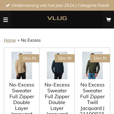
Onderneming van het jaar 2024 | Categorie Retail
Ga
direct
naar
de
hoofdinhoud
Home
»
No Excess
Slim fit
Slim fit
Slim fit
No-Excess
No-Excess
No Excess
Sweater
Sweater
Sweater
Full Zipper
Full Zipper
Full Zipper
Double
Double
Twill
Layer
Layer
Jacquard |
Jacquard
Jacquard
21100823.