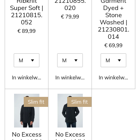
Ribknit
21210855.
Garment
Super Soft |
020
Dyed +
21210815.
Stone
€ 79,99
052
Washed |
21230801.
€ 89,99
014
€ 69,99
In winkelwagen
In winkelwagen
In winkelwagen
Slim fit
Slim fit
No Excess
No Excess