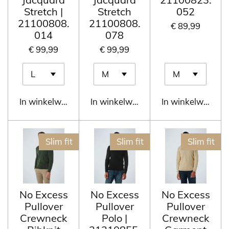
Stretch |
Stretch
052
21100808.
21100808.
€ 89,99
014
078
€ 99,99
€ 99,99
In winkelwagen
In winkelwagen
In winkelwagen
Slim fit
Slim fit
Slim fit
No Excess
No Excess
No Excess
Pullover
Pullover
Pullover
Crewneck
Polo |
Crewneck