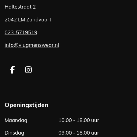
Haltestraat 2
2042 LM Zandvoort
023-5719519
info@vlugmenswear.nl
F
I
a
n
c
s
e
t
b
a
Openingstijden
o
g
o
r
Maandag
10.00 - 18.00 uur
k
a
m
Dinsdag
09.00 - 18.00 uur