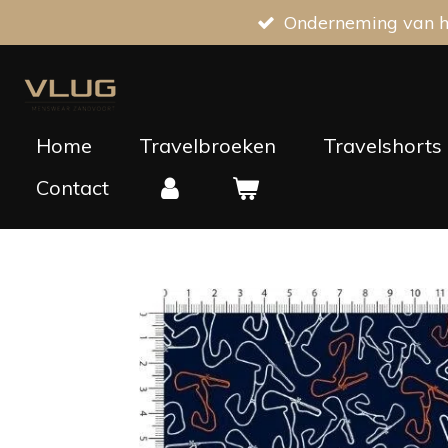
Onderneming van he
Ga
direct
naar
de
hoofdinhoud
Home
Travelbroeken
Travelshorts
Contact