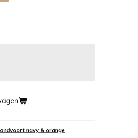
wagen
t Zandvoort navy & orange