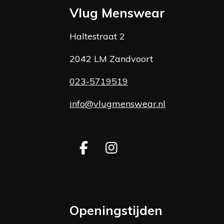
Vlug Menswear
Haltestraat 2
2042 LM Zandvoort
023-5719519
info@vlugmenswear.nl
F
I
a
n
c
s
e
t
b
a
Openingstijden
o
g