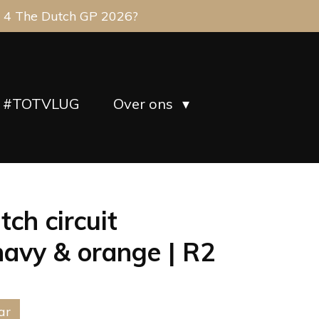
 4 The Dutch GP 2026?
#TOTVLUG
Over ons
tch circuit
avy & orange | R2
ar