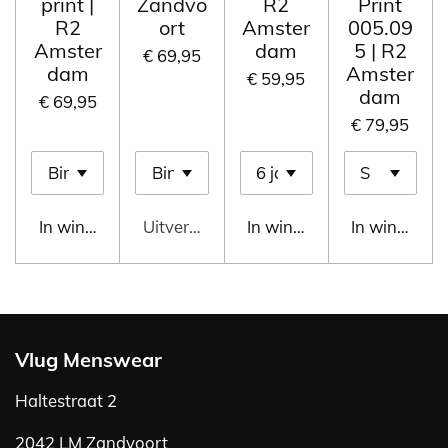
print |
Zandvo
R2
Print
R2
ort
Amster
005.09
Amster
dam
5 | R2
€ 69,95
dam
Amster
€ 59,95
dam
€ 69,95
€ 79,95
In winkelwagen
Uitverkocht
In winkelwagen
In winkelwa
Vlug Menswear
Haltestraat 2
2042 LM Zandvoort