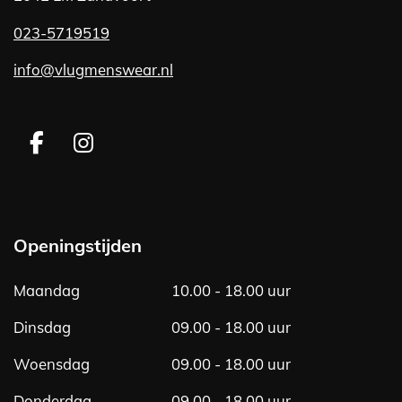
023-5719519
info@vlugmenswear.nl
F
I
a
n
c
s
e
t
b
a
Openingstijden
o
g
o
r
Maandag
10.00 - 18.00 uur
k
a
m
Dinsdag
09.00 - 18.00 uur
Woensdag
09.00 - 18.00 uur
Donderdag
09.00 - 18.00 uur