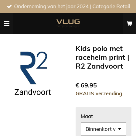
Onderneming van het jaar 2024 | Categorie Retail
Ga
direct
naar
de
hoofdinhoud
Kids polo met
racehelm print |
R2 Zandvoort
€ 69,95
GRATIS verzending
Maat