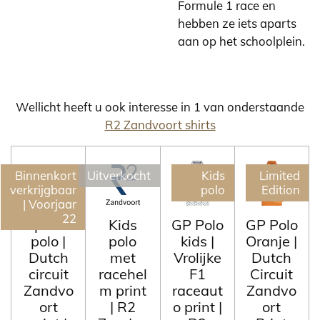
Formule 1 race en
hebben ze iets aparts
aan op het schoolplein.
Wellicht heeft u ook interesse in 1 van onderstaande
R2 Zandvoort shirts
Binnenkort
Uitverkocht
Kids
Limited
verkrijgbaar
polo
Edition
| Voorjaar
22
Gp kids
Kids
GP Polo
GP Polo
polo |
polo
kids |
Oranje |
Dutch
met
Vrolijke
Dutch
circuit
racehel
F1
Circuit
Zandvo
m print
raceaut
Zandvo
ort
| R2
o print |
ort