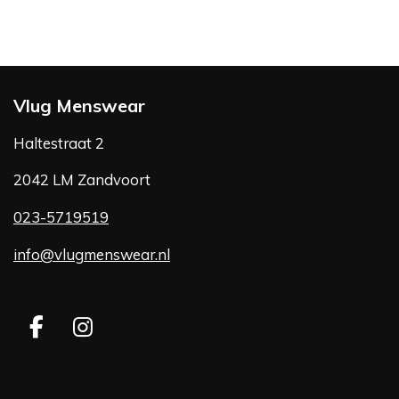
Vlug Menswear
Haltestraat 2
2042 LM Zandvoort
023-5719519
info@vlugmenswear.nl
F
I
a
n
c
s