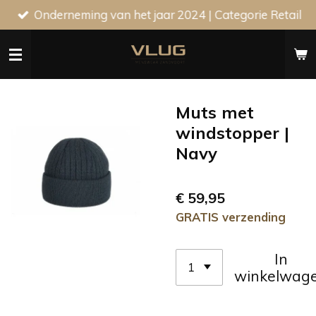
Onderneming van het jaar 2024 | Categorie Retail
Ga
direct
naar
de
hoofdinhoud
Muts met
windstopper |
Navy
€ 59,95
GRATIS verzending
In
winkelwag