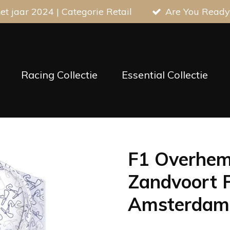
t jaar 2024 | Categorie Retail
Are You Ready
Racing Collectie
Essential Collectie
F1 Overhemd
Zandvoort P
Amsterdam