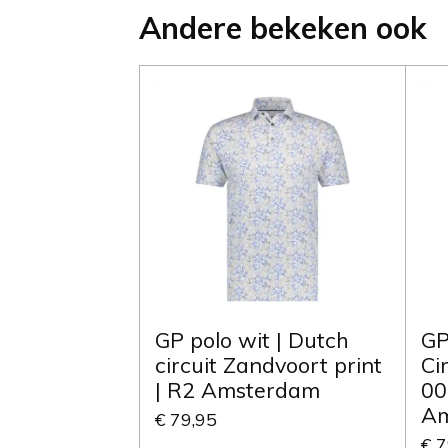
Andere bekeken ook
GP polo wit | Dutch
GP
circuit Zandvoort print
Ci
| R2 Amsterdam
00
Am
€ 79,95
€ 7