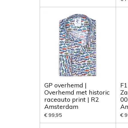
GP overhemd |
F1
Overhemd met historic
Za
raceauto print | R2
00
Amsterdam
Am
€ 99,95
€ 9