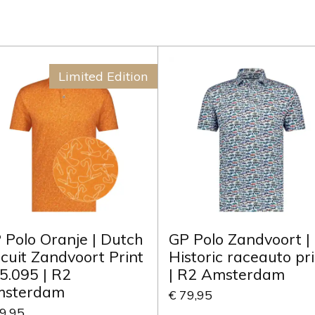
Limited Edition
 Polo Oranje | Dutch
GP Polo Zandvoort |
rcuit Zandvoort Print
Historic raceauto pri
5.095 | R2
| R2 Amsterdam
sterdam
€ 79,95
9,95