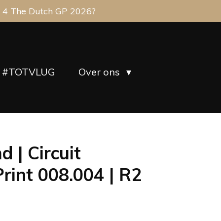
 4 The Dutch GP 2026?
#TOTVLUG
Over ons
 | Circuit
rint 008.004 | R2