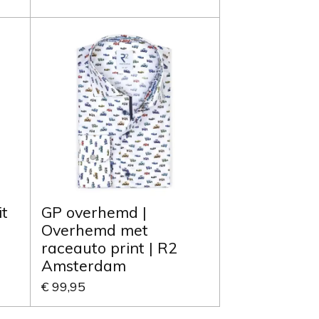
it
GP overhemd |
Overhemd met
raceauto print | R2
Amsterdam
€ 99,95