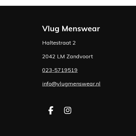
Vlug Menswear
Haltestraat 2
2042 LM Zandvoort
023-5719519
info@vlugmenswear.nl
F
I
a
n
c
s