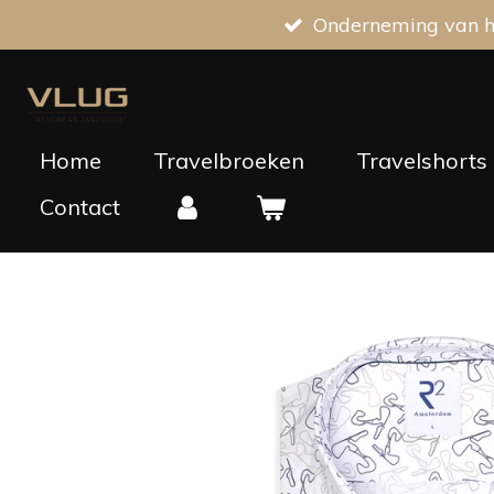
Onderneming van he
Ga
direct
naar
de
hoofdinhoud
Home
Travelbroeken
Travelshorts
Contact