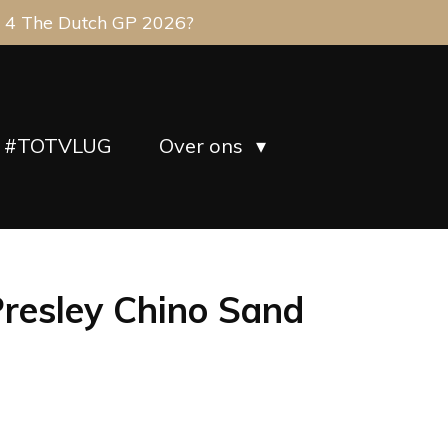
 4 The Dutch GP 2026?
#TOTVLUG
Over ons
resley Chino Sand