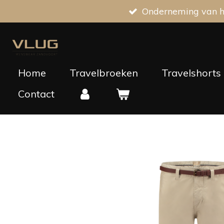
Onderneming van he
Ga
direct
naar
de
hoofdinhoud
Home
Travelbroeken
Travelshorts
Contact