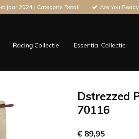
t jaar 2024 | Categorie Retail
Are You Ready
Racing Collectie
Essential Collectie
Dstrezzed P
70116
€ 89,95