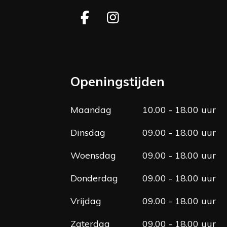
F
I
a
n
c
s
e
t
b
a
Openingstijden
o
g
o
r
Maandag
10.00 - 18.00 uur
k
a
m
Dinsdag
09.00 - 18.00 uur
Woensdag
09.00 - 18.00 uur
Donderdag
09.00 - 18.00 uur
Vrijdag
09.00 - 18.00 uur
Zaterdag
09.00 - 18.00 uur