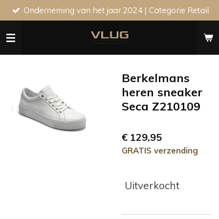
Onderneming van het jaar 2024 | Categorie Retail
Ga
direct
naar
de
hoofdinhoud
Berkelmans
heren sneaker
Seca Z210109
€ 129,95
GRATIS verzending
Uitverkocht