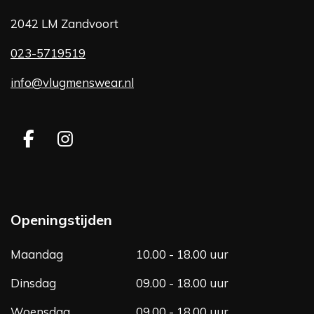
2042 LM Zandvoort
023-5719519
info@vlugmenswear.nl
F
I
a
n
c
s
e
t
b
a
Openingstijden
o
g
o
r
Maandag
10.00 - 18.00 uur
k
a
m
Dinsdag
09.00 - 18.00 uur
Woensdag
09.00 - 18.00 uur