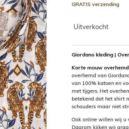
GRATIS verzending
Uitverkocht
Giordano kleding | Ov
Korte mouw overhem
overhemd van Giordano
van 100% katoen en voo
met tijgers. Het overhe
betekend dat het shirt n
schouders maar niet strak
Ook online willen wij u 
Daarom kijken wij graa