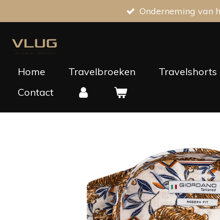
Onderneming van he
Ga
direct
naar
de
hoofdinhoud
Home
Travelbroeken
Travelshorts
Contact