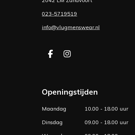
2042 LM Zandvoort
023-5719519
info@vlugmenswear.nl
F
I
a
n
c
s
e
t
b
a
Openingstijden
o
g
o
r
Maandag
10.00 - 18.00 uur
k
a
m
Dinsdag
09.00 - 18.00 uur