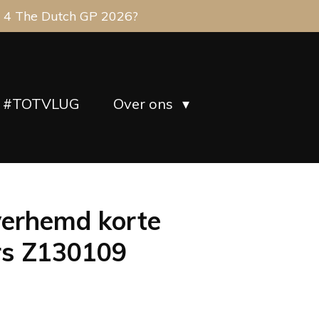
 4 The Dutch GP 2026?
#TOTVLUG
Over ons
verhemd korte
rs Z130109