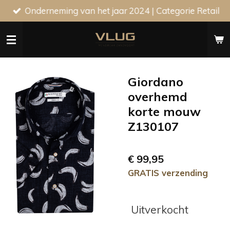
Onderneming van het jaar 2024 | Categorie Retail
Ga
direct
naar
de
hoofdinhoud
Giordano
overhemd
korte mouw
Z130107
€ 99,95
GRATIS verzending
Uitverkocht