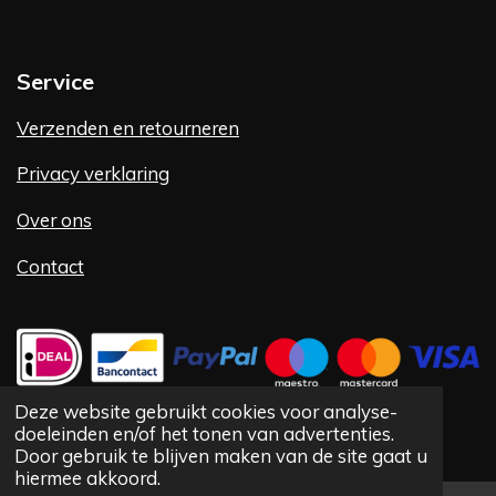
Service
Verzenden en retourneren
Privacy verklaring
Over ons
Contact
Deze website gebruikt cookies voor analyse-
doeleinden en/of het tonen van advertenties.
©
1992 -
2025 Vlug Fashion VOF
Door gebruik te blijven maken van de site gaat u
hiermee akkoord.