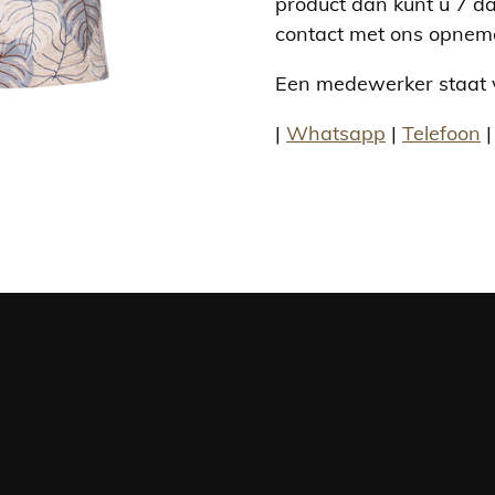
product dan kunt u 7 d
contact met ons opnem
Een medewerker staat v
|
Whatsapp
|
Telefoon