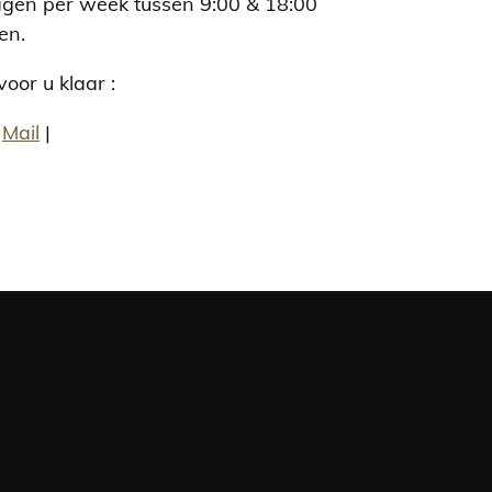
agen per week tussen 9:00 & 18:00
en.
oor u klaar :
|
Mail
|