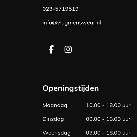
023-5719519
info@vlugmenswear.nl
F
I
a
n
c
s
e
t
b
a
Openingstijden
o
g
o
r
Maandag
10.00 - 18.00 uur
k
a
m
Dinsdag
09.00 - 18.00 uur
Woensdag
09.00 - 18.00 uur