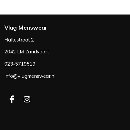
Vlug Menswear
Haltestraat 2
2042 LM Zandvoort
023-5719519
info@vlugmenswear.nl
F
I
a
n
c
s
e
t