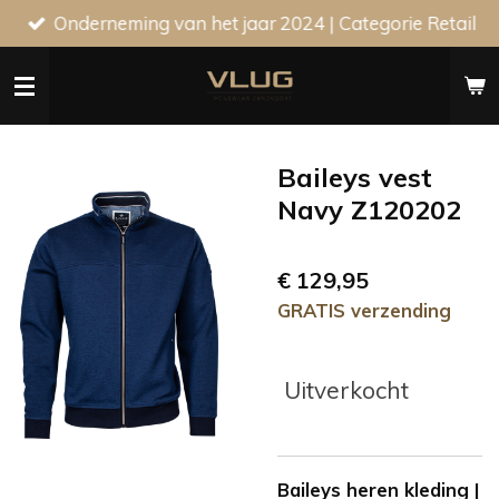
Onderneming van het jaar 2024 | Categorie Retail
Ga
direct
naar
de
hoofdinhoud
Baileys vest
Navy Z120202
€ 129,95
GRATIS verzending
Uitverkocht
Baileys heren kleding |