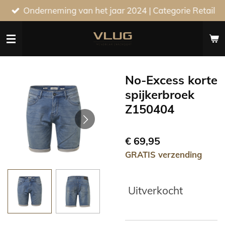
Onderneming van het jaar 2024 | Categorie Retail
Ga
direct
naar
de
hoofdinhoud
No-Excess korte
spijkerbroek
Z150404
€ 69,95
GRATIS verzending
Uitverkocht