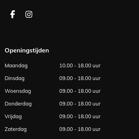
F
I
a
n
c
s
e
t
b
a
Openingstijden
o
g
o
r
Maandag
10.00 - 18.00 uur
k
a
m
Dinsdag
09.00 - 18.00 uur
Woensdag
09.00 - 18.00 uur
Donderdag
09.00 - 18.00 uur
Vrijdag
09.00 - 18.00 uur
Zaterdag
09.00 - 18.00 uur