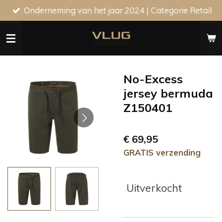
Onderneming van het jaar 2024 | Categorie Retail
Ga
direct
naar
de
hoofdinhoud
No-Excess
jersey bermuda
Z150401
€ 69,95
GRATIS verzending
Uitverkocht