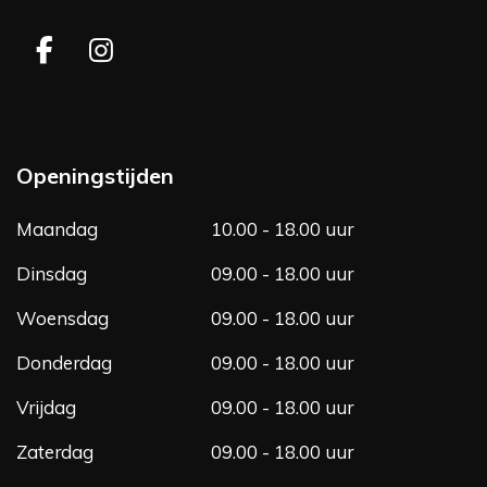
F
I
a
n
c
s
e
t
b
a
Openingstijden
o
g
o
r
Maandag
10.00 - 18.00 uur
k
a
m
Dinsdag
09.00 - 18.00 uur
Woensdag
09.00 - 18.00 uur
Donderdag
09.00 - 18.00 uur
Vrijdag
09.00 - 18.00 uur
Zaterdag
09.00 - 18.00 uur