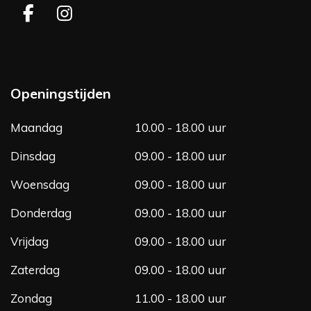
F
I
a
n
c
s
e
t
b
a
Openingstijden
o
g
o
r
Maandag
10.00 - 18.00 uur
k
a
m
Dinsdag
09.00 - 18.00 uur
Woensdag
09.00 - 18.00 uur
Donderdag
09.00 - 18.00 uur
Vrijdag
09.00 - 18.00 uur
Zaterdag
09.00 - 18.00 uur
Zondag
11.00 - 18.00 uur