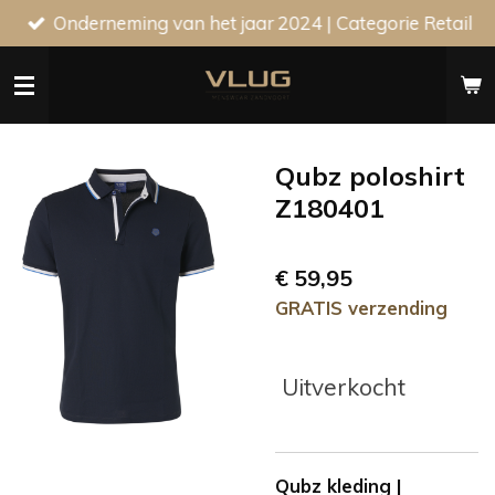
Onderneming van het jaar 2024 | Categorie Retail
Ga
direct
naar
de
hoofdinhoud
Qubz poloshirt
Z180401
€ 59,95
GRATIS verzending
Uitverkocht
Qubz kleding |