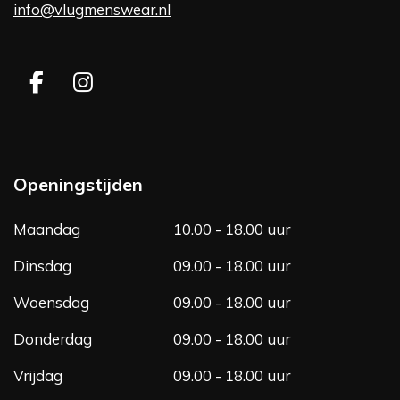
info@vlugmenswear.nl
F
I
a
n
c
s
e
t
b
a
Openingstijden
o
g
o
r
Maandag
10.00 - 18.00 uur
k
a
m
Dinsdag
09.00 - 18.00 uur
Woensdag
09.00 - 18.00 uur
Donderdag
09.00 - 18.00 uur
Vrijdag
09.00 - 18.00 uur