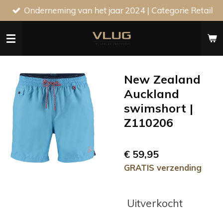
Onderneming van het jaar 2024 | Categorie Retail
Ga
direct
naar
de
hoofdinhoud
New Zealand
Auckland
swimshort |
Z110206
€ 59,95
GRATIS verzending
Uitverkocht