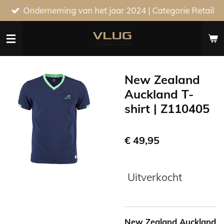
Onderneming van het jaar 2024 | Categorie Retail
Ga
direct
naar
de
hoofdinhoud
New Zealand
Auckland T-
shirt | Z110405
€ 49,95
Uitverkocht
New Zealand Auckland