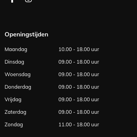
F
I
a
n
c
s
e
t
b
a
Openingstijden
o
g
o
r
Maandag
10.00 - 18.00 uur
k
a
m
Dinsdag
09.00 - 18.00 uur
Woensdag
09.00 - 18.00 uur
Donderdag
09.00 - 18.00 uur
Vrijdag
09.00 - 18.00 uur
Zaterdag
09.00 - 18.00 uur
Zondag
11.00 - 18.00 uur