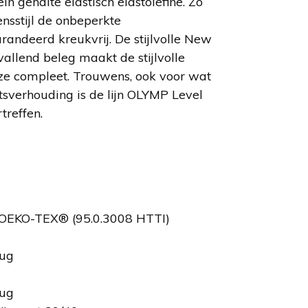
n gehalte elastisch elastolefine. Zo
vensstijl de onbeperkte
andeerd kreukvrij. De stijlvolle New
allend beleg maakt de stijlvolle
ze compleet. Trouwens, ook voor wat
itsverhouding is de lijn OLYMP Level
rtreffen.
EKO-TEX® (95.0.3008 HTTI)
rug
rug