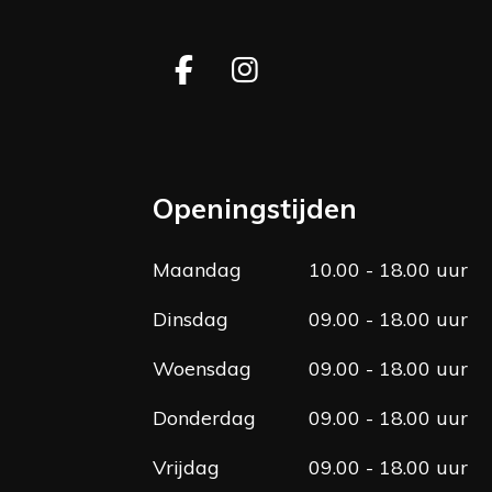
F
I
a
n
c
s
e
t
b
a
Openingstijden
o
g
o
r
Maandag
10.00 - 18.00 uur
k
a
m
Dinsdag
09.00 - 18.00 uur
Woensdag
09.00 - 18.00 uur
Donderdag
09.00 - 18.00 uur
Vrijdag
09.00 - 18.00 uur