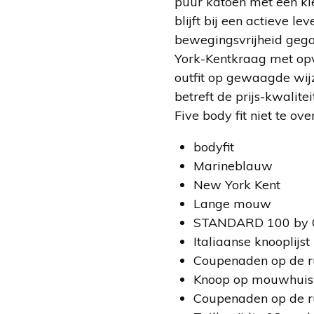
puur katoen met een klei
blijft bij een actieve le
bewegingsvrijheid gegar
York-Kentkraag met opv
outfit op gewaagde wij
betreft de prijs-kwalite
Five body fit niet te ove
bodyfit
Marineblauw
New York Kent
Lange mouw
STANDARD 100 by O
Italiaanse knooplijst
Coupenaden op de 
Knoop op mouwhuis
Coupenaden op de 