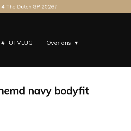
 4 The Dutch GP 2026?
#TOTVLUG
Over ons
hemd navy bodyfit