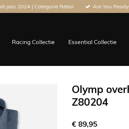
t jaar 2024 | Categorie Retail
Are You Ready
Racing Collectie
Essential Collectie
Olymp over
Z80204
€ 89,95