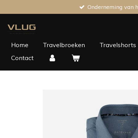
Onderneming van he
Ga
direct
naar
de
hoofdinhoud
Home
Travelbroeken
Travelshorts
Contact