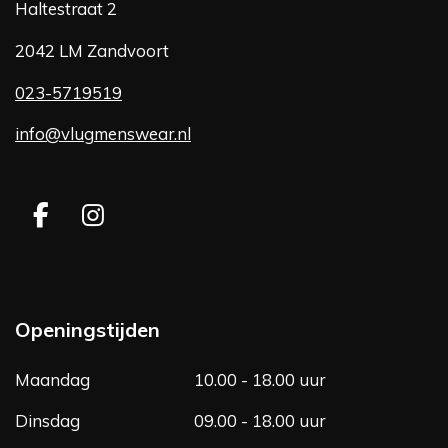
Haltestraat 2
2042 LM Zandvoort
023-5719519
info@vlugmenswear.nl
F
I
a
n
c
s
e
t
b
a
Openingstijden
o
g
o
r
Maandag
10.00 - 18.00 uur
k
a
m
Dinsdag
09.00 - 18.00 uur