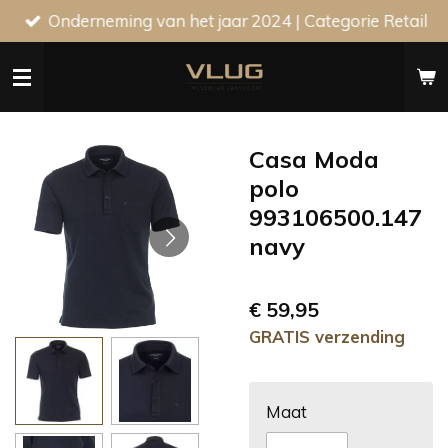
Onderneming van het jaar 2024 | Categorie Retail
Ga
direct
naar
de
hoofdinhoud
Casa Moda
polo
993106500.147
navy
€ 59,95
GRATIS verzending
Maat