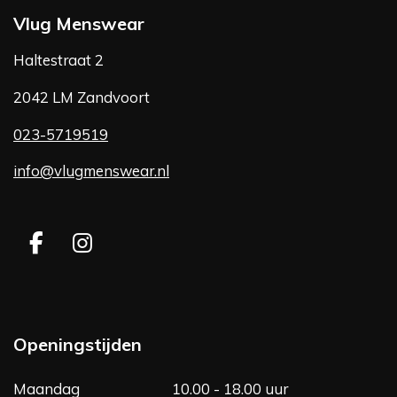
Vlug Menswear
Haltestraat 2
2042 LM Zandvoort
023-5719519
info@vlugmenswear.nl
F
I
a
n
c
s
e
t
b
a
Openingstijden
o
g
o
r
Maandag
10.00 - 18.00 uur