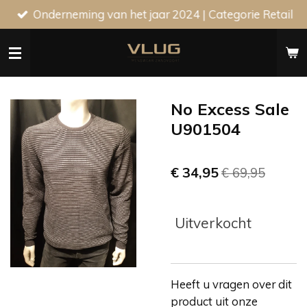
Onderneming van het jaar 2024 | Categorie Retail
Ga
direct
naar
de
hoofdinhoud
No Excess Sale
U901504
€ 34,95
€ 69,95
Uitverkocht
Heeft u vragen over dit
product uit onze