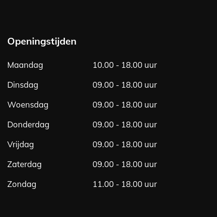
a
n
c
s
e
t
b
a
Openingstijden
o
g
o
r
Maandag
10.00 - 18.00 uur
k
a
m
Dinsdag
09.00 - 18.00 uur
Woensdag
09.00 - 18.00 uur
Donderdag
09.00 - 18.00 uur
Vrijdag
09.00 - 18.00 uur
Zaterdag
09.00 - 18.00 uur
Zondag
11.00 - 18.00 uur