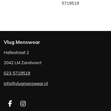
5719519
Vlug Menswear
Haltestraat 2
2042 LM Zandvoort
023-5719519
info@vlugmenswear.nl
F
I