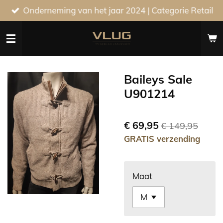
Onderneming van het jaar 2024 | Categorie Retail
Ga
direct
naar
de
hoofdinhoud
Baileys Sale
U901214
€ 69,95
€ 149,95
GRATIS verzending
Maat