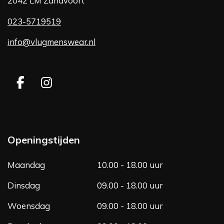
2042 LM Zandvoort
023-5719519
info@vlugmenswear.nl
F
I
a
n
c
s
e
t
b
a
Openingstijden
o
g
o
r
Maandag
10.00 - 18.00 uur
k
a
m
Dinsdag
09.00 - 18.00 uur
Woensdag
09.00 - 18.00 uur