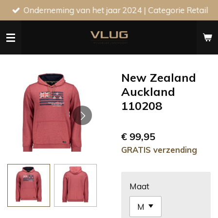
Onderneming van het jaar 2024 | Categorie Retail
Ga
direct
naar
de
hoofdinhoud
New Zealand
Auckland
110208
€ 99,95
GRATIS verzending
Maat