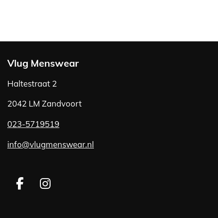
Vlug Menswear
Haltestraat 2
2042 LM Zandvoort
023-5719519
info@vlugmenswear.nl
F
I
a
n
c
s