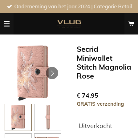
Onderneming van het jaar 2024 | Categorie Retail
Ga
direct
naar
de
hoofdinhoud
Secrid
Miniwallet
Stitch Magnolia
Rose
€ 74,95
GRATIS verzending
Uitverkocht