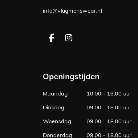
info@vlugmenswear.nl
F
I
a
n
c
s
e
t
b
a
Openingstijden
o
g
o
r
Maandag
10.00 - 18.00 uur
k
a
m
Dinsdag
09.00 - 18.00 uur
Woensdag
09.00 - 18.00 uur
Donderdag
09.00 - 18.00 uur