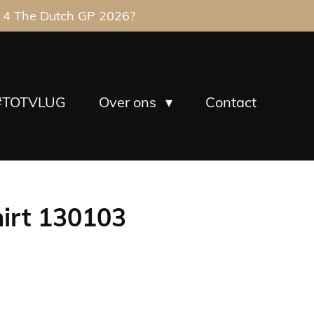
 4 The Dutch GP 2026?
#TOTVLUG
Over ons
Contact
irt 130103