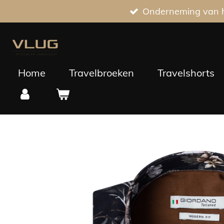
Onderneming van he
Ga
direct
naar
de
hoofdinhoud
Home
Travelbroeken
Travelshorts