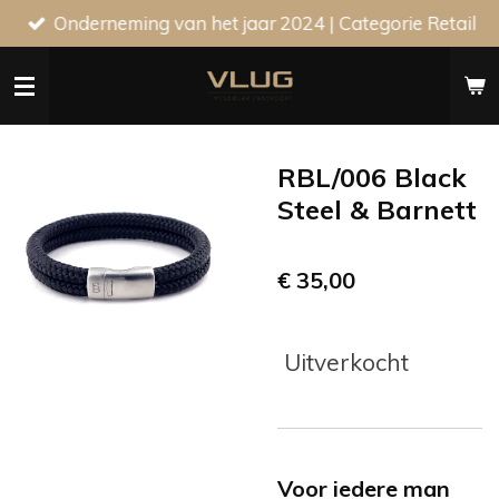
Onderneming van het jaar 2024 | Categorie Retail
Ga
direct
naar
de
hoofdinhoud
RBL/006 Black
Steel & Barnett
€ 35,00
Uitverkocht
Voor iedere man