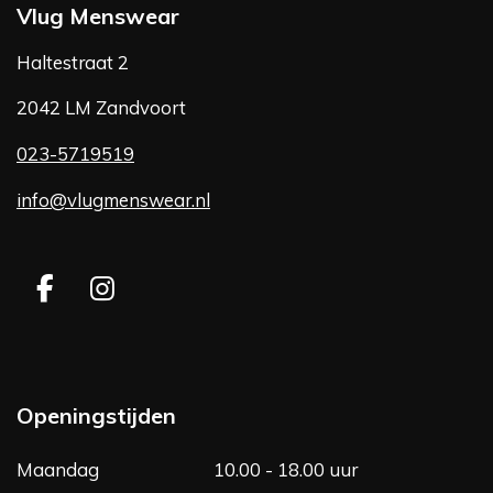
Vlug Menswear
Haltestraat 2
2042 LM Zandvoort
023-5719519
info@vlugmenswear.nl
F
I
a
n
c
s
e
t
b
a
Openingstijden
o
g
o
r
Maandag
10.00 - 18.00 uur
k
a