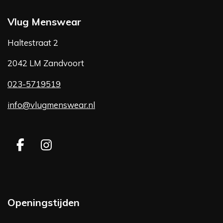
Vlug Menswear
Haltestraat 2
2042 LM Zandvoort
023-5719519
info@vlugmenswear.nl
F
I
a
n
c
s
e
t
b
a
Openingstijden
o
g
o
r