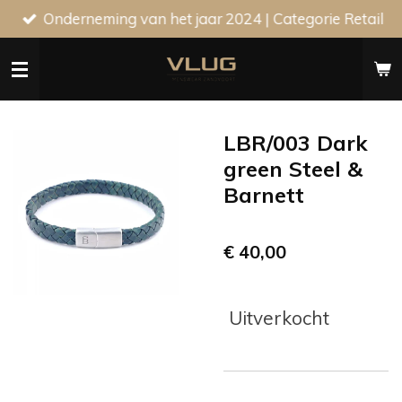
Onderneming van het jaar 2024 | Categorie Retail
Ga
direct
naar
de
hoofdinhoud
LBR/003 Dark
green Steel &
Barnett
€ 40,00
Uitverkocht