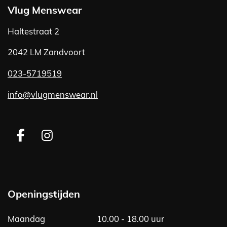
Vlug Menswear
Haltestraat 2
2042 LM Zandvoort
023-5719519
info@vlugmenswear.nl
F
I
a
n
c
s
e
t
b
a
Openingstijden
o
g
o
r
Maandag
10.00 - 18.00 uur
k
a