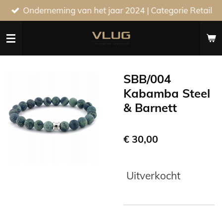
Onderneming van het jaar 2024 | Categorie Retail
Ga
direct
naar
de
hoofdinhoud
SBB/004
Kabamba Steel
& Barnett
€ 30,00
Uitverkocht