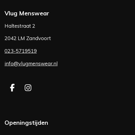
Vlug Menswear
Haltestraat 2
2042 LM Zandvoort
023-5719519
info@vlugmenswear.nl
F
I
a
n
c
s
e
t
b
a
Openingstijden
o
g
o
r