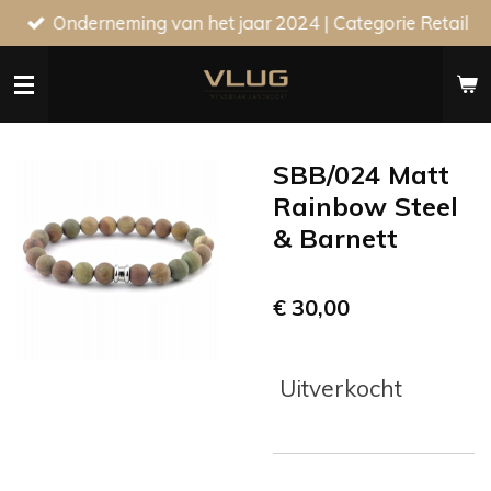
Onderneming van het jaar 2024 | Categorie Retail
Ga
direct
naar
de
hoofdinhoud
SBB/024 Matt
Rainbow Steel
& Barnett
€ 30,00
Uitverkocht