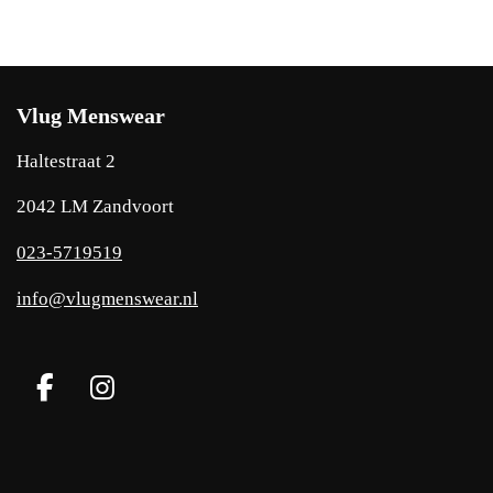
Vlug Menswear
Haltestraat 2
2042 LM Zandvoort
023-5719519
info@vlugmenswear.nl
F
I
a
n
c
s
e
t