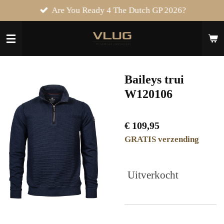
Are You Ready 4 The Dutch GP 2026?
Ga
direct
naar
de
hoofdinhoud
Baileys trui
W120106
€ 109,95
GRATIS verzending
Uitverkocht