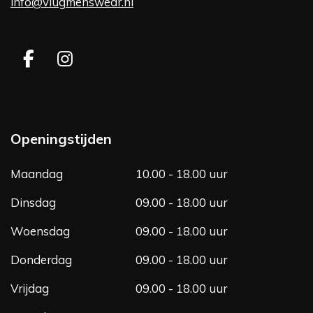
info@vlugmenswear.nl
F
I
a
n
c
s
e
t
b
a
Openingstijden
o
g
o
r
Maandag
10.00 - 18.00 uur
k
a
m
Dinsdag
09.00 - 18.00 uur
Woensdag
09.00 - 18.00 uur
Donderdag
09.00 - 18.00 uur
Vrijdag
09.00 - 18.00 uur