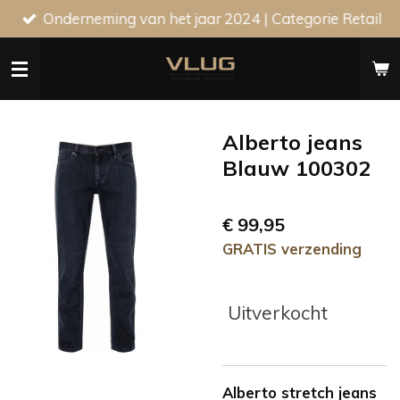
Onderneming van het jaar 2024 | Categorie Retail
Ga
direct
naar
de
hoofdinhoud
Alberto jeans
Blauw 100302
€ 99,95
GRATIS verzending
Uitverkocht
Alberto stretch jeans