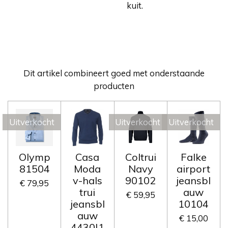
kuit.
Dit artikel combineert goed met onderstaande
producten
Uitverkocht
Uitverkocht
Uitverkocht
Olymp
Casa
Coltrui
Falke
81504
Moda
Navy
airport
v-hals
90102
jeansbl
€ 79,95
trui
auw
€ 59,95
jeansbl
10104
auw
€ 15,00
4430|1