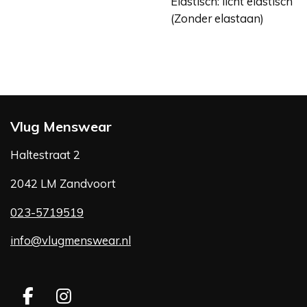
Elastisch: licht elastisch
(Zonder elastaan)
Vlug Menswear
Haltestraat 2
2042 LM Zandvoort
023-5719519
info@vlugmenswear.nl
F
I