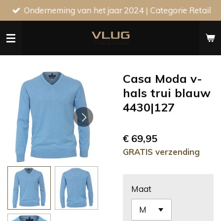
Onderneming van het jaar 2024 | Categorie Retail
Ga
direct
naar
de
hoofdinhoud
Casa Moda v-
hals trui blauw
4430|127
€ 69,95
GRATIS verzending
Maat