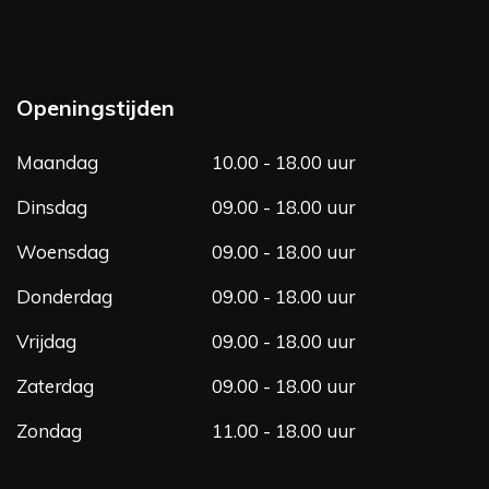
a
n
c
s
e
t
b
a
Openingstijden
o
g
o
r
Maandag
10.00 - 18.00 uur
k
a
m
Dinsdag
09.00 - 18.00 uur
Woensdag
09.00 - 18.00 uur
Donderdag
09.00 - 18.00 uur
Vrijdag
09.00 - 18.00 uur
Zaterdag
09.00 - 18.00 uur
Zondag
11.00 - 18.00 uur