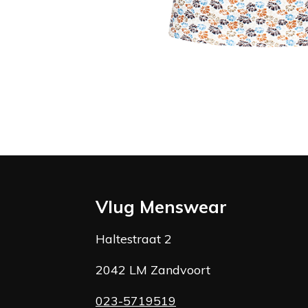
Vlug Menswear
Haltestraat 2
2042 LM Zandvoort
023-5719519