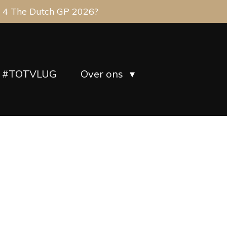
 4 The Dutch GP 2026?
#TOTVLUG
Over ons