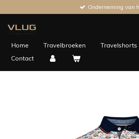
Onderneming van he
Ga
direct
naar
de
hoofdinhoud
Home
Travelbroeken
Travelshorts
Contact