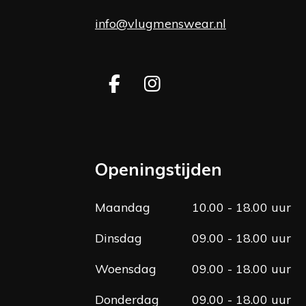
info@vlugmenswear.nl
F
I
a
n
c
s
e
t
b
a
Openingstijden
o
g
o
r
Maandag
10.00 - 18.00 uur
k
a
m
Dinsdag
09.00 - 18.00 uur
Woensdag
09.00 - 18.00 uur
Donderdag
09.00 - 18.00 uur