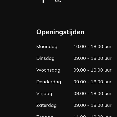
F
I
a
n
c
s
e
t
b
a
Openingstijden
o
g
o
r
Maandag
10.00 - 18.00 uur
k
a
m
Dinsdag
09.00 - 18.00 uur
Woensdag
09.00 - 18.00 uur
Donderdag
09.00 - 18.00 uur
Vrijdag
09.00 - 18.00 uur
Zaterdag
09.00 - 18.00 uur
Zondag
11.00 - 18.00 uur