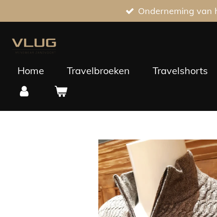
Onderneming van he
Ga
direct
naar
de
hoofdinhoud
Home
Travelbroeken
Travelshorts