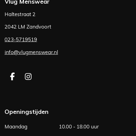
Vlug Menswear
Haltestraat 2
2042 LM Zandvoort
023-5719519
info@vlugmenswear.nl
F
I
a
n
c
s
e
t
b
a
Openingstijden
o
g
o
r
Maandag
10.00 - 18.00 uur
k
a