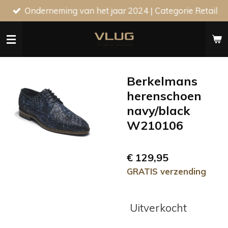
Onderneming van het jaar 2024 | Categorie Retail
Ga
direct
naar
de
hoofdinhoud
Berkelmans
herenschoen
navy/black
W210106
€ 129,95
GRATIS verzending
Uitverkocht