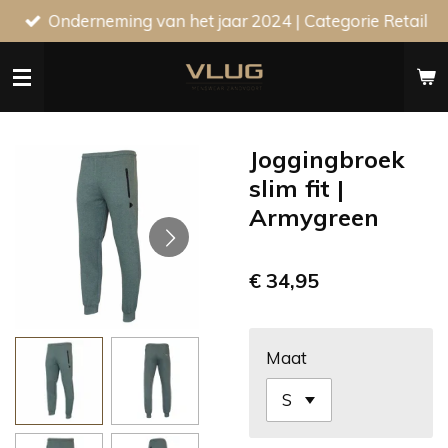
Onderneming van het jaar 2024 | Categorie Retail
Ga
direct
naar
de
hoofdinhoud
Joggingbroek
slim fit |
Armygreen
€ 34,95
Maat