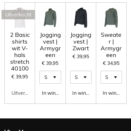
Uitverkocht
2 Basic
Jogging
Jogging
Sweate
shirts
vest |
vest |
r |
wit V-
Armygr
Zwart
Armygr
hals
een
een
€ 39,95
stretch
€ 39,95
€ 34,95
40100
€ 39,95
Uitverkocht
In winkelwagen
In winkelwagen
In winkelwa