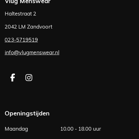
Vlug Menswear
Haltestraat 2
2042 LM Zandvoort
023-5719519
info@vlugmenswear.nl
F
I
a
n
c
s
e
t
b
a
Openingstijden
o
g
o
r
Maandag
10.00 - 18.00 uur
k
a