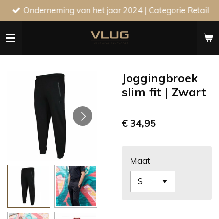
Onderneming van het jaar 2024 | Categorie Retail
Ga
direct
naar
de
hoofdinhoud
Joggingbroek
slim fit | Zwart
€ 34,95
Maat