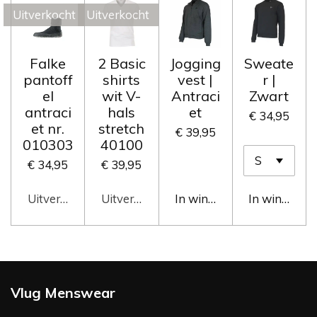
Uitverkocht
Uitverkocht
Falke
2 Basic
Jogging
Sweate
pantoff
shirts
vest |
r |
el
wit V-
Antraci
Zwart
antraci
hals
et
€ 34,95
et nr.
stretch
€ 39,95
010303
40100
€ 34,95
€ 39,95
Uitverkocht
Uitverkocht
In winkelwagen
In winkelwa
Vlug Menswear