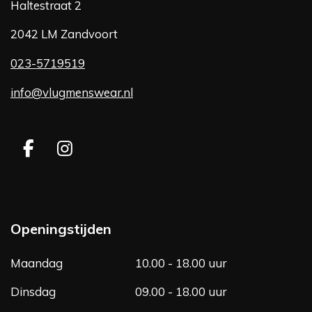
Haltestraat 2
2042 LM Zandvoort
023-5719519
info@vlugmenswear.nl
F
I
a
n
c
s
e
t
b
a
Openingstijden
o
g
o
r
Maandag
10.00 - 18.00 uur
k
a
m
Dinsdag
09.00 - 18.00 uur