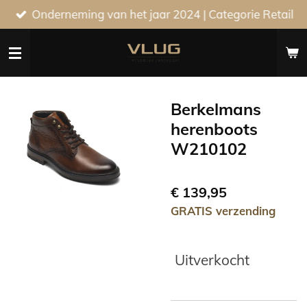
Onderneming van het jaar 2024 | Categorie Retail
Ga
direct
naar
de
hoofdinhoud
Berkelmans
herenboots
W210102
€ 139,95
GRATIS verzending
Uitverkocht