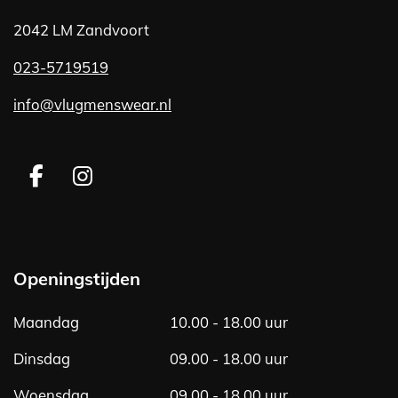
2042 LM Zandvoort
023-5719519
info@vlugmenswear.nl
F
I
a
n
c
s
e
t
b
a
Openingstijden
o
g
o
r
Maandag
10.00 - 18.00 uur
k
a
m
Dinsdag
09.00 - 18.00 uur
Woensdag
09.00 - 18.00 uur