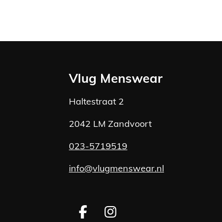
Vlug Menswear
Haltestraat 2
2042 LM Zandvoort
023-5719519
info@vlugmenswear.nl
F
I