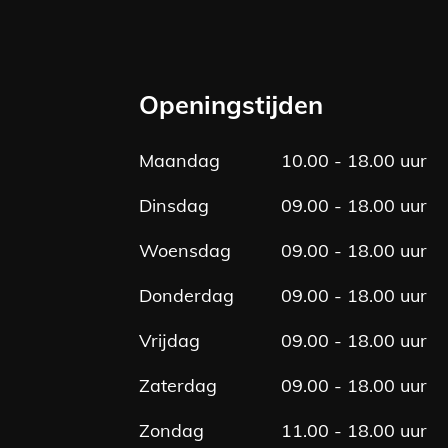
a
n
c
s
e
t
b
a
Openingstijden
o
g
o
r
Maandag
10.00 - 18.00 uur
k
a
m
Dinsdag
09.00 - 18.00 uur
Woensdag
09.00 - 18.00 uur
Donderdag
09.00 - 18.00 uur
Vrijdag
09.00 - 18.00 uur
Zaterdag
09.00 - 18.00 uur
Zondag
11.00 - 18.00 uur