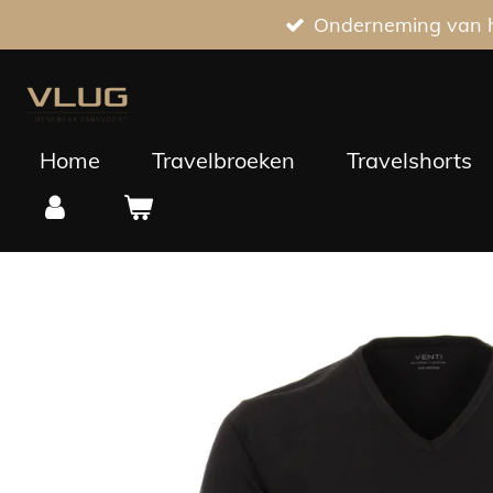
Onderneming van he
Ga
direct
naar
de
hoofdinhoud
Home
Travelbroeken
Travelshorts