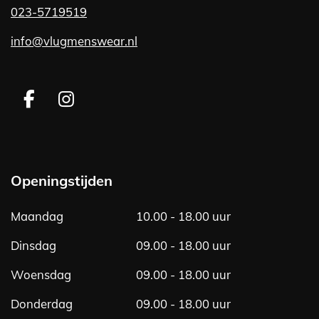
023-5719519
info@vlugmenswear.nl
F
I
a
n
c
s
e
t
b
a
Openingstijden
o
g
o
r
Maandag
10.00 - 18.00 uur
k
a
m
Dinsdag
09.00 - 18.00 uur
Woensdag
09.00 - 18.00 uur
Donderdag
09.00 - 18.00 uur