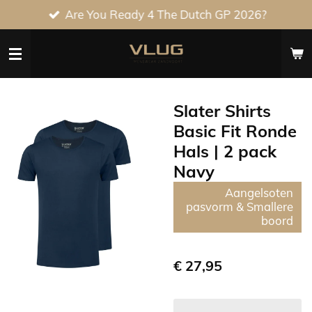
Are You Ready 4 The Dutch GP 2026?
Ga
direct
naar
de
hoofdinhoud
Slater Shirts
Basic Fit Ronde
Hals | 2 pack
Navy
Aangelsoten
pasvorm & Smallere
boord
€ 27,95