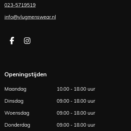
023-5719519
info@vlugmenswear.nl
F
I
a
n
c
s
e
t
b
a
Openingstijden
o
g
o
r
Maandag
10.00 - 18.00 uur
k
a
m
Dinsdag
09.00 - 18.00 uur
Woensdag
09.00 - 18.00 uur
Donderdag
09.00 - 18.00 uur