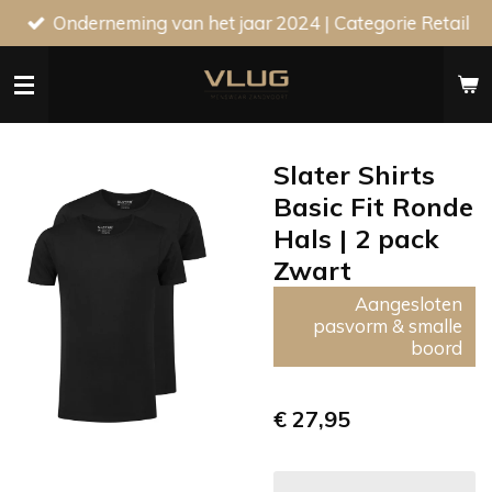
Onderneming van het jaar 2024 | Categorie Retail
Ga
direct
naar
de
hoofdinhoud
Slater Shirts
Basic Fit Ronde
Hals | 2 pack
Zwart
Aangesloten
pasvorm & smalle
boord
€ 27,95