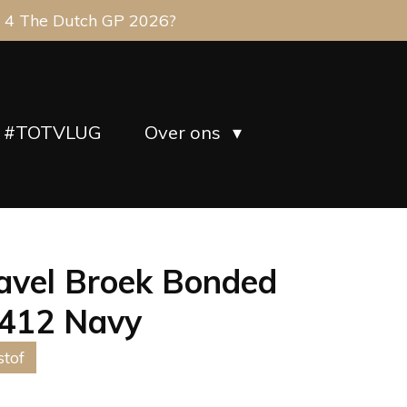
 4 The Dutch GP 2026?
#TOTVLUG
Over ons
avel Broek Bonded
.412 Navy
tof