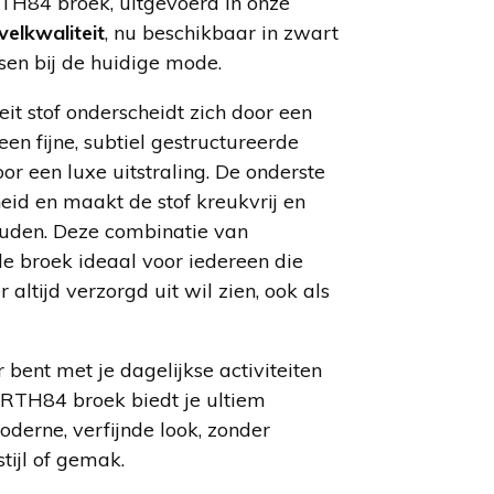
H84 broek, uitgevoerd in onze
elkwaliteit
, nu beschikbaar in zwart
sen bij de huidige mode.
it stof onderscheidt zich door een
n fijne, subtiel gestructureerde
or een luxe uitstraling. De onderste
heid en maakt de stof kreukvrij en
uden. Deze combinatie van
 broek ideaal voor iedereen die
altijd verzorgd uit wil zien, ook als
 bent met je dagelijkse activiteiten
ORTH84 broek biedt je ultiem
derne, verfijnde look, zonder
tijl of gemak.