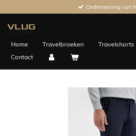
Onderneming van he
Ga
direct
naar
de
hoofdinhoud
Home
Travelbroeken
Travelshorts
Contact