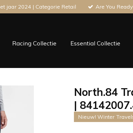
t jaar 2024 | Categorie Retail
Are You Ready
Racing Collectie
Essential Collectie
North.84 Tr
| 84142007
Nieuw! Winter Travels