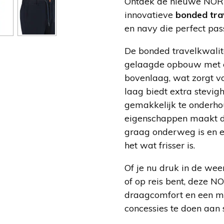
Ontdek de nieuwe NORT
innovatieve
bonded trav
en navy die perfect pas
De bonded travelkwalite
gelaagde opbouw met ee
bovenlaag, wat zorgt vo
laag biedt extra stevig
gemakkelijk te onderho
eigenschappen maakt de
graag onderweg is en er 
het wat frisser is.
Of je nu druk in de weer
of op reis bent, deze N
draagcomfort en een mo
concessies te doen aan s