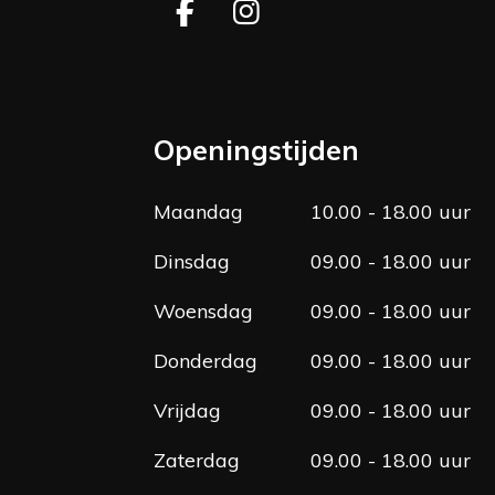
F
I
a
n
c
s
e
t
b
a
Openingstijden
o
g
o
r
Maandag
10.00 - 18.00 uur
k
a
m
Dinsdag
09.00 - 18.00 uur
Woensdag
09.00 - 18.00 uur
Donderdag
09.00 - 18.00 uur
Vrijdag
09.00 - 18.00 uur
Zaterdag
09.00 - 18.00 uur