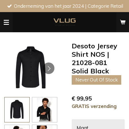
Onderneming van het jaar 2024 | Categorie Retail
Ga
direct
naar
de
hoofdinhoud
Desoto Jersey
Shirt NOS |
21028-081
Solid Black
Never Out Of Stock
€ 99,95
GRATIS verzending
Maat