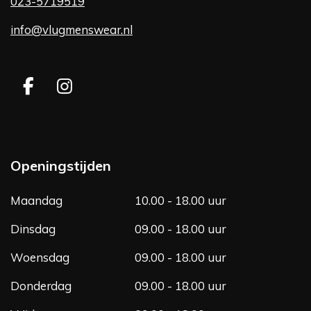
023-5719519
info@vlugmenswear.nl
F
I
a
n
c
s
e
t
b
a
Openingstijden
o
g
o
r
Maandag
10.00 - 18.00 uur
k
a
m
Dinsdag
09.00 - 18.00 uur
Woensdag
09.00 - 18.00 uur
Donderdag
09.00 - 18.00 uur