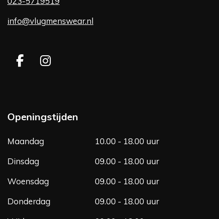
023-5719519
info@vlugmenswear.nl
F
I
a
n
c
s
e
t
b
a
Openingstijden
o
g
o
r
Maandag
10.00 - 18.00 uur
k
a
m
Dinsdag
09.00 - 18.00 uur
Woensdag
09.00 - 18.00 uur
Donderdag
09.00 - 18.00 uur