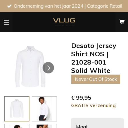
Onderneming van het jaar 2024 | Categorie Retail
Ga
direct
naar
de
hoofdinhoud
Desoto Jersey
Shirt NOS |
21028-001
Solid White
Never Out Of Stock
€ 99,95
GRATIS verzending
Maat