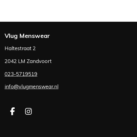
Vlug Menswear
Haltestraat 2
2042 LM Zandvoort
023-5719519
info@vlugmenswear.nl
F
I
a
n
c
s
e
t