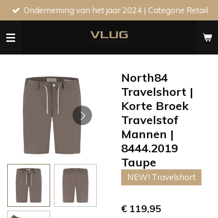
Onderneming van het jaar 2024 | Categorie Retail
Ga
direct
naar
de
hoofdinhoud
North84
Travelshort |
Korte Broek
Travelstof
Mannen |
8444.2019
Taupe
NEW! Travelshort
€ 119,95