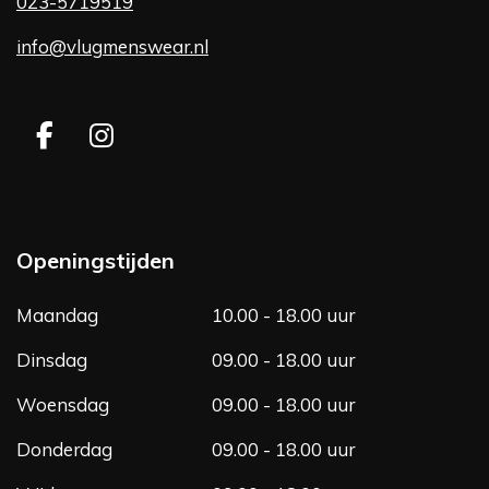
023-5719519
info@vlugmenswear.nl
F
I
a
n
c
s
e
t
b
a
Openingstijden
o
g
o
r
Maandag
10.00 - 18.00 uur
k
a
m
Dinsdag
09.00 - 18.00 uur
Woensdag
09.00 - 18.00 uur
Donderdag
09.00 - 18.00 uur