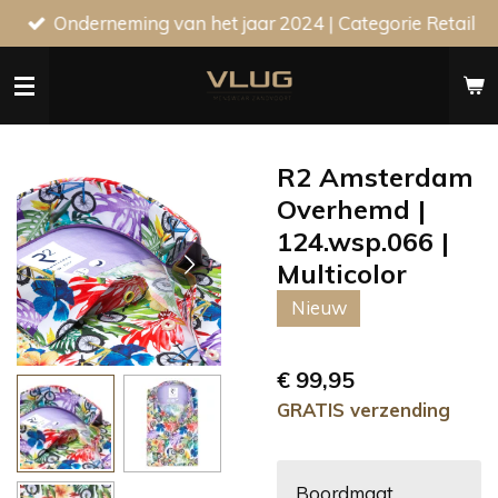
Onderneming van het jaar 2024 | Categorie Retail
Ga
direct
naar
de
hoofdinhoud
R2 Amsterdam
Overhemd |
124.wsp.066 |
Multicolor
Nieuw
€ 99,95
GRATIS verzending
Boordmaat