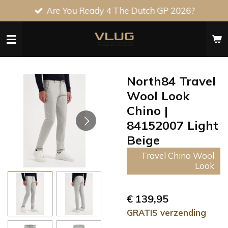
Are You Ready 4 The Dutch GP 2026?
Ga
direct
naar
de
hoofdinhoud
North84 Travel
Wool Look
Chino |
84152007 Light
Beige
Travel Chino Wool
Look
€ 139,95
GRATIS verzending