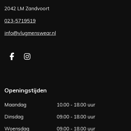
2042 LM Zandvoort
023-5719519
info@vlugmenswear.nl
F
I
a
n
c
s
e
t
b
a
Openingstijden
o
g
o
r
Maandag
10.00 - 18.00 uur
k
a
m
Dinsdag
09.00 - 18.00 uur
Woensdag
09.00 - 18.00 uur