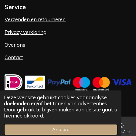
Service
Verzenden en retourneren
Privacy verklaring
Over ons
Contact
Deze website gebruikt cookies voor analyse-
doeleinden en/of het tonen van advertenties.
©
1992 -
2025 Vlug Fashion VOF
Door gebruik te blijven maken van de site gaat u
hiermee akkoord.
Akkoord
E-mailadres
Telefoonnummer
Kaart
Facebook
WhatsApp