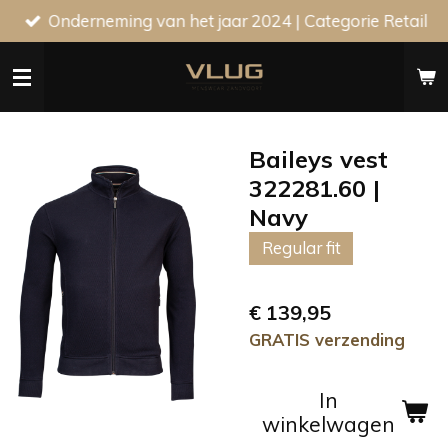
Onderneming van het jaar 2024 | Categorie Retail
Ga
direct
naar
de
hoofdinhoud
Baileys vest
322281.60 |
Navy
Regular fit
€ 139,95
GRATIS verzending
In
winkelwagen