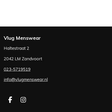
Vlug Menswear
Haltestraat 2
2042 LM Zandvoort
023-5719519
info@vlugmenswear.nl
F
I
a
n